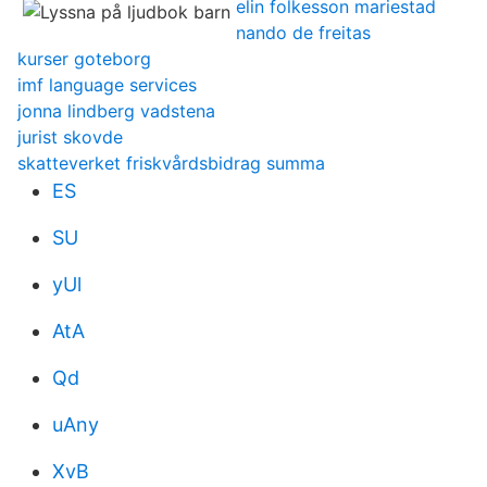
elin folkesson mariestad
nando de freitas
kurser goteborg
imf language services
jonna lindberg vadstena
jurist skovde
skatteverket friskvårdsbidrag summa
ES
SU
yUl
AtA
Qd
uAny
XvB